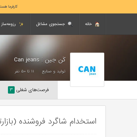
کارفرما هست
خانه
جستجوی مشاغل
رزومه‌ساز
کَن جین
|
Can jeans
تولید و صنایع
۱۱ تا ۵۰ نفر
فرصت‌های شغلی
۳
استخدام شاگرد فروشنده (بازار