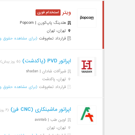
ویتر
هلدینگ پاپ‌کورن | Popcorn
تهران، تهران
قرارداد تمام‌وقت
(برای مشاهده حقوق وا
اپراتور PVD (پاکدشت)
(۵ روز پیش)
شیرآلات شادان | shadan
تهران، پاکدشت
قرارداد تمام‌وقت
(برای مشاهده حقوق وا
اپراتور ماشینکاری (CNC فرز)
(۶ روز پیش)
اوین طب | avinteb
تهران، تهران