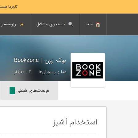
کارفرما هست
خانه
جستجوی مشاغل
رزومه‌ساز
بوک زون
|
Bookzone
غذا و رستوران‌ها
۲ - ۱۰ نفر
فرصت‌های شغلی
۱
استخدام آشپز