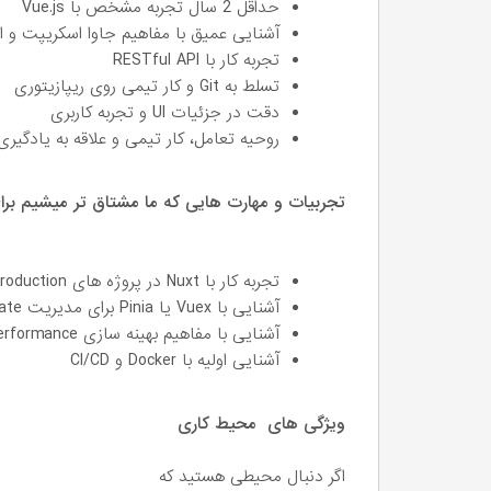
حداقل 2 سال تجربه مشخص با Vue.js
آشنایی عمیق با مفاهیم جاوا اسکریپت و الگوهای  programming
تجربه کار با RESTful API
تسلط به Git و کار تیمی روی ریپازیتوری
دقت در جزئیات UI و تجربه کاربری
روحیه تعامل، کار تیمی و علاقه به یادگیری
تجربیات و مهارت هایی که ما مشتاق تر میشیم بر
تجربه کار با Nuxt در پروژه های production (SSR، SEO، routing پیشرفته)
آشنایی با Vuex یا Pinia برای مدیریت state
آشنایی با مفاهیم بهینه سازی performance در فرانت (lazy loading، code splitting و ...)
آشنایی اولیه با Docker و CI/CD
ویژگی های محیط کاری
اگر دنبال محیطی هستید که