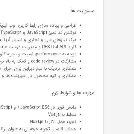
مسئولیت ها
طراحی و پیاده سازی رابط کاربری وب اپلیکیشن ها، پ
نوشتن کد تمیز JavaScript و TypeScript ، قابل تست و قابل نگه داری
درک نیازهای فنی و تجاری و تبدیل آنها به
کار با RESTful API و مدیریت درست state و جریان داده در فرانت
توجه به performance، امنیت و تجربه کاربری در کدها
مشارکت در code review و کمک به بالا بردن کیفیت کد تیم
همکاری نزدیک با تیم دیزاین برای اجرای
همکاری با تیم محصول در اسپرینت ها و کار 
مهارت ها و شرایط لازم
دانش قوی در JavaScript ES6+ و TypeScript
تسلط به Vue.js
تجربه عملی کار با Nuxt.js
حداقل 3 سال تجربه حرفه ای به عنوان برنامه نویس فرانت اند