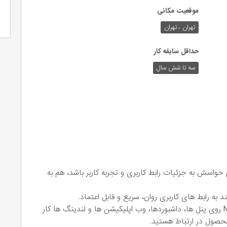
موقعیت مکانی
تهران ، تهران
حداقل سابقه کار
سه تا شش سال
نده FrontEnd هستیم که هم حواسش به جزئیات رابط کاربری و تجربه کاربر باشد، هم به
به رابط های کاربری روان، سریع و قابل اعتماد.
در این موقعیت شغلی شما بیشتر با Vue.js و Nuxt.js روی پنل ها، داشبوردها، وب اپلیکیشن ها و لندینگ ها کار
محصول در ارتباط هستید.