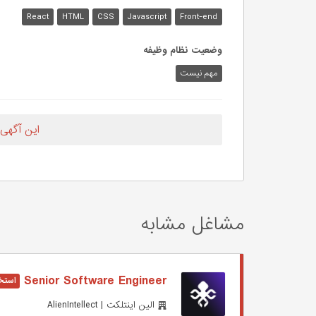
React
HTML
CSS
Javascript
Front-end
وضعیت نظام وظیفه
مهم‌ نیست
این آگهی
مشاغل مشابه
Senior Software Engineer
الین اینتلکت | AlienIntellect