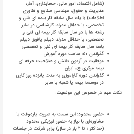
(شامل اقتصاد، امور مالى، حسابدارى، آمار،
مديريت و حقوق، مهندسى صنايع و فناورى
اطلاعات) با يك سال سابقه كار بيمه اى فنى و
تخصصى، يا حداقل مدرك كارشناسى در ساير
رشته ها با دو سال سابقه كار بيمه اى فنى و
تخصصى، يا حداقل مدرك ديپلم يافوق ديپلم
باسه سال سابقه كار بيمه اى فنى و تخصصى
گذراندن ١٥٠ ساعت دوره آموزش
موفقيت در أزمون دانش و صلاحيت حرفه اى
بيمه مركزى ج.. ايران.
گذراندن دوره كارآموزى به مدت پانزده روز كارى
در موسسه بيمه يا شعبه يا ساير
نکات مهم در خصوص این موقعیت:
حضور محدود: این سمت به صورت پاره‌وقت یا
مشاوره‌ای با نیاز به حضور فیزیکی محدود
(حداکثر ۱ تا ۲ بار در سال) برای شرکت در جلسات