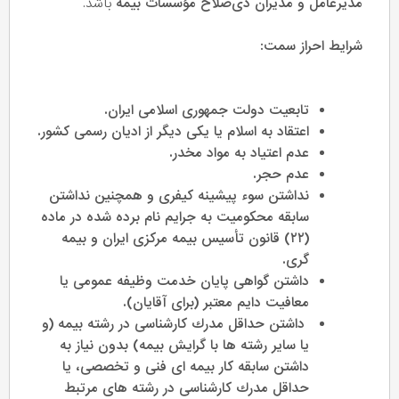
مدیرعامل و مدیران ذی‌صلاح مؤسسات بیمه
باشد.
شرایط احراز سمت:
تابعیت دولت جمهوری اسلامی ایران.
اعتقاد به اسلام يا يكى ديگر از اديان رسمى كشور.
عدم اعتياد به مواد مخدر.
عدم حجر.
نداشتن سوء پيشينه كيفرى و همچنين نداشتن
سابقه محكوميت به جرايم نام برده شده در ماده
(٢٢) قانون تأسيس بيمه مركزى ايران و بيمه
گرى.
داشتن گواهى پايان خدمت وظيفه عمومى يا
معافيت دايم معتبر (براى آقايان).
داشتن حداقل مدرك كارشناسى در رشته بيمه (و
يا ساير رشته ها با گرايش بيمه) بدون نياز به
داشتن سابقه كار بيمه اى فنى و تخصصى، يا
حداقل مدرك كارشناسى در رشته هاى مرتبط