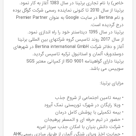
خاص) با نام تجاری برتینا در سال 1383 آغاز به کار نمود.
برتینا از سال 2010 تا کنونی نماینده رسمی شرکت گوگل بوده
و نام Bertina در سایت Google به عنوان Premier Partner
درج گردیده است.
برتینا در سال 1395 دیتاسنتر خود را راه اندازی نمود.
از سال 2017 روند تاسیس گروه شرکتهای بین المللی برتینا
آغاز و دفاتر شرکت Bertina international GmbH در شهرهای
دوسلدورف آلمان و استانبول ترکیه تاسیس گردید.
برتینا دارای گواهینامه ISO 9001 از کمپانی معتبر SGS
سوییس می باشد.
مزایای برتینا:
• بیمه تامین اجتماعی از شروع جذب
• ویلا رایگان در شهرک توریستی نمک آبرود
• بیمه تکمیلی با پوشش کامل درمان
• حضور در تیم حرفه ای و اتمسفر پرهیجان
• شرکت دانش بنیان با امکان جذب سرباز امریه
• حمایت اخذ ویزای شنگن آلمان از طریق مبادی رسمیAHK