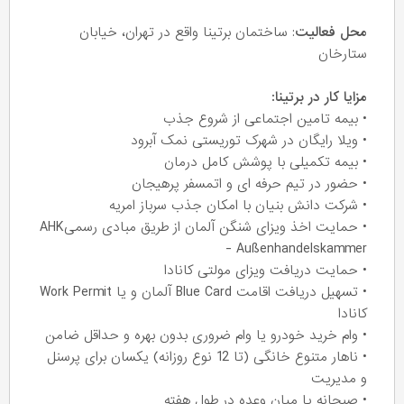
محل فعالیت
: ساختمان برتینا واقع در تهران، خیابان
ستارخان
مزایا کار در برتینا:
• بیمه تامین اجتماعی از شروع جذب
• ویلا رایگان در شهرک توریستی نمک آبرود
• بیمه تکمیلی با پوشش کامل درمان
• حضور در تیم حرفه ای و اتمسفر پرهیجان
• شرکت دانش بنیان با امکان جذب سرباز امریه
• حمایت اخذ ویزای شنگن آلمان از طریق مبادی رسمیAHK
- Außenhandelskammer
• حمایت دریافت ویزای مولتی کانادا
• تسهیل دریافت اقامت Blue Card آلمان و یا Work Permit
کانادا
• وام خرید خودرو یا وام ضروری بدون بهره و حداقل ضامن
• ناهار متنوع خانگی (تا 12 نوع روزانه) یکسان برای پرسنل
و مدیریت
• صبحانه یا میان‌ وعده در طول هفته