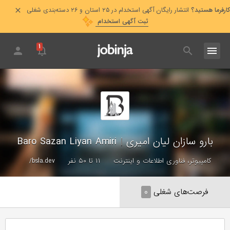
کارفرما هستید؟
انتشار رایگان آگهی استخدام در ۲۵ استان و ۲۶ دسته‌بندی شغلی
ثبت آگهی استخدام
۱
بارو سازان لیان امیری
|
Baro Sazan Liyan Amiri
کامپیوتر، فناوری اطلاعات و اینترنت
۱۱ تا ۵۰ نفر
bsla.dev/
فرصت‌های شغلی
۰