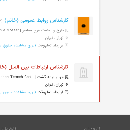
کارشناس روابط عمومی (خانم)
(۷ روز پیش)
طرح و صنعت قرن معاصر | Tarh o Santa Gharn e Moaser
تهران، تهران
قرارداد تمام‌وقت
(برای مشاهده حقوق وا
کارشناس ارتباطات بین الملل (خا
جهان ترمه گشت | Jahan Termeh Gasht
تهران، تهران
قرارداد تمام‌وقت
(برای مشاهده حقوق وا
کارجویان
کارفرمایان