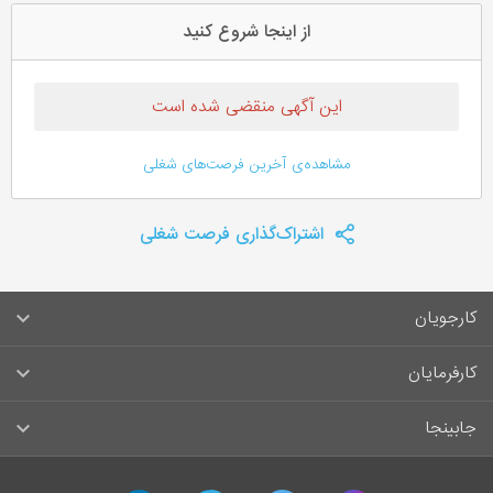
از اینجا شروع کنید
این آگهی منقضی شده است
مشاهده‌ی آخرین فرصت‌های شغلی
اشتراک‌گذاری فرصت شغلی
کارجویان
سوالات متداول کارجویان
کارفرمایان
قوانین و مقررات کارجویان
راهنمای ثبت آگهی استخدام
جابینجا
لیست مشاغل
سوالات متداول کارفرمایان
تماس با جابینجا