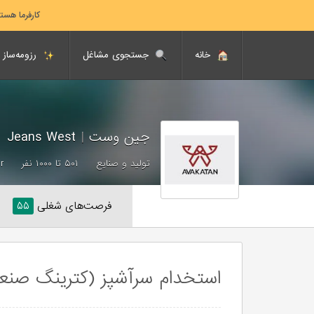
کارفرما هست
خانه
جستجوی مشاغل
رزومه‌ساز
جین وست
|
Jeans West
تولید و صنایع
۵۰۱ تا ۱۰۰۰ نفر
r
فرصت‌های شغلی
۵۵
استخدام سرآشپز (کترینگ صنعت