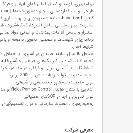
برنامه‌ریزی، تولید و کنترل کیفی غذای ایرانی و فرنگ
طراحی و استانداردسازی منو و دستورپخت‌ها (Recipe Standardization)
کنترل Food Cost، ضایعات، بهره‌وری و بهینه‌سازی فرآیند تولید
مدیریت تیم عملیاتی شامل آشپزها، کمک‌آشپزها، قصاب
استقرار و پایش الزامات بهداشت و ایمنی مواد غذایی (ACCP
برنامه‌ریزی شیفت‌ها و تضمین تحویل به‌موقع و باک
شرایط احراز:
حداقل 10 سال سابقه حرفه‌ای در آشپزی، با حداقل 3 سال تجربه در جایگاه Head Chef / Executive Chef
تجربه اثبات‌شده در کترینگ‌های صنعتی و آشپزخانه 
تسلط کامل بر آشپزی ایرانی و فرنگی در مقیاس حرفه‌ا
تجربه مدیریت تولید روزانه بیش از 3000 پرس
توان مدیریت تیم‌های چندبخشی و شیفتی
آشنایی با کنترل هزینه، Yield، Portion Control و مدیریت انبار
توان تدوین و اجرای SOPهای عملیاتی
روحیه رهبری، انضباط سازمانی و توان تصمیم‌گیری د
معرفی شرکت