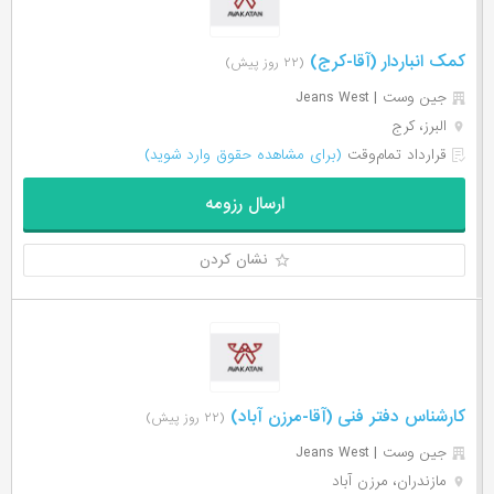
کمک انباردار (آقا-کرج)
(۲۲ روز پیش)
جین وست | Jeans West
البرز، کرج
قرارداد تمام‌وقت
(برای مشاهده حقوق وارد شوید)
ارسال رزومه
نشان کردن
کارشناس دفتر فنی (آقا-مرزن آباد)
(۲۲ روز پیش)
جین وست | Jeans West
مازندران، مرزن آباد