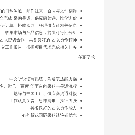
厂的日常沟通、邮件往来、合同与文件翻译
立完成
采购寻源、供应商筛选、比价询价
跟进订单、协助谈判、整理供应链相关信息
收集市场与产品信息，提供可行性分析
团队密切合作，具备良好的
团队协作精神
提交工作报告，根据项目需求完成相关任务
任职要求
中文听说读写熟练，沟通表达能力强
拼多多、微信、百度
等平台的采购与寻源流程
熟练与中国工厂、供应商沟通对接
工作认真负责、思维清晰、执行力强
具备良好的团队协作能力
有外贸或国际采购经验者优先