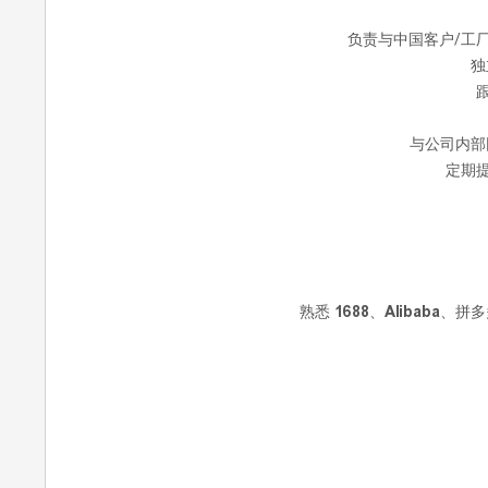
负责与中国客户/工
独
与公司内部
定期
熟悉
1688、Alibaba、