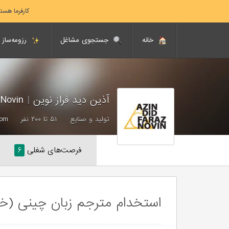
کارفرما هست
خانه
جستجوی مشاغل
رزومه‌ساز
آذین دید فراز نوین
|
Azin Did Faraz Novin
تولید و صنایع
۵۱ تا ۲۰۰ نفر
com
فرصت‌های شغلی
۶
استخدام مترجم زبان چینی (خا