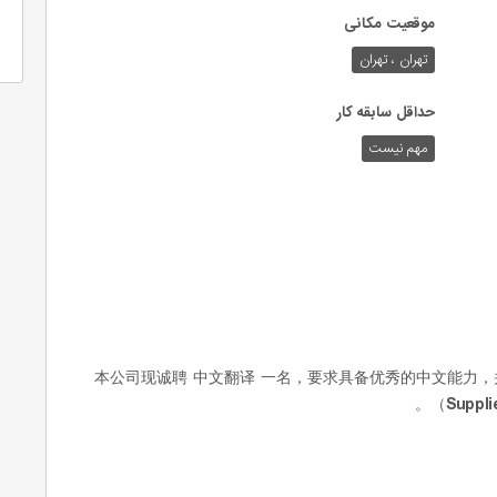
موقعیت مکانی
تهران ، تهران
حداقل سابقه کار
مهم نیست
本公司现诚聘
中文翻译
一名，要求具备优秀的中文能力，
（Suppli