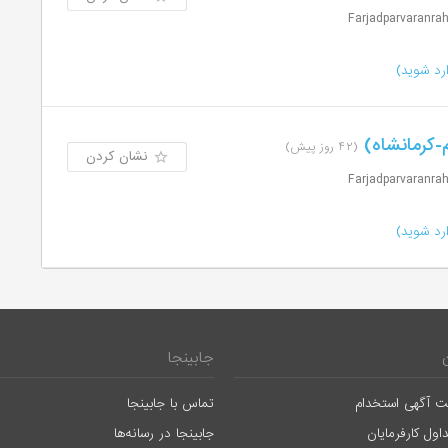
رد شوید)
م-کرمانشاه)
(۴۲ روز پیش)
نشان کردن
رد شوید)
جابینجا
ت آگهی استخدام
تماس با جابینجا
اول کارفرمایان
جابینجا در رسانه‌ها