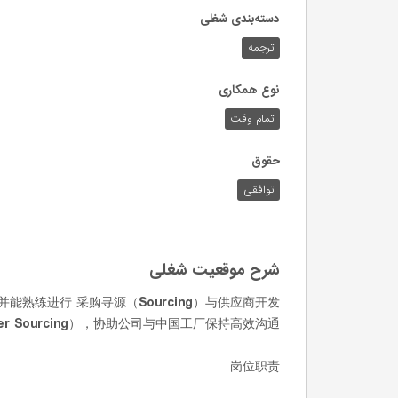
دسته‌بندی شغلی
ترجمه
نوع همکاری
تمام وقت
حقوق
توافقی
شرح موقعیت شغلی
并能熟练进行
采购寻源（Sourcing）与供应商开发
er Sourcing）
，协助公司与中国工厂保持高效沟通。
岗位职责