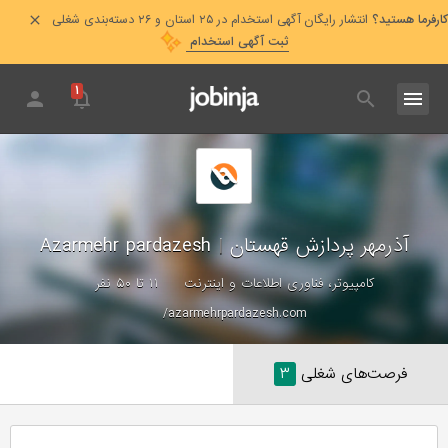
کارفرما هستید؟
انتشار رایگان آگهی استخدام در ۲۵ استان و ۲۶ دسته‌بندی شغلی
ثبت آگهی استخدام
۱
آذرمهر پردازش قهستان
|
Azarmehr pardazesh
کامپیوتر، فناوری اطلاعات و اینترنت
۱۱ تا ۵۰ نفر
azarmehrpardazesh.com/
فرصت‌های شغلی
۳