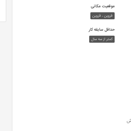
موقعیت مکانی
قزوین ، قزوین
حداقل سابقه کار
کمتر از سه سال
وش