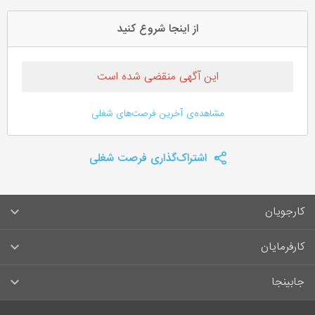
از اینجا شروع کنید
این آگهی منقضی شده است
مشاهده‌ی آخرین فرصت‌های شغلی
اشتراک‌گذاری فرصت شغلی
کارجویان
سوالات متداول کارجویان
کارفرمایان
قوانین و مقررات کارجویان
راهنمای ثبت آگهی استخدام
جابینجا
لیست مشاغل
سوالات متداول کارفرمایان
تماس با جابینجا