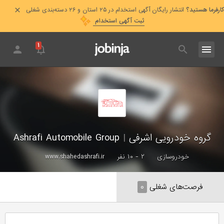
کارفرما هستید؟
انتشار رایگان آگهی استخدام در ۲۵ استان و ۲۶ دسته‌بندی شغلی
ثبت آگهی استخدام
۱
گروه خودرویی اشرفی
|
Ashrafi Automobile Group
خودروسازی
۲ - ۱۰ نفر
www.shahedashrafi.ir
فرصت‌های شغلی
۰