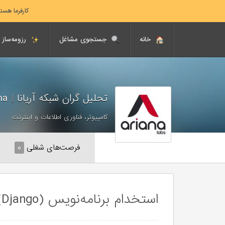
کارفرما هست
خانه
جستجوی مشاغل
رزومه‌ساز
تحلیل گران شبکه آریانا
|
Ariana
کامپیوتر، فناوری اطلاعات و اینترنت
فرصت‌های شغلی
۰
استخدام برنامه‌نویس (Python (Django