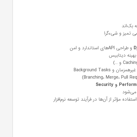
 بک‌اند
ی تمیز و شیءگرا
D
و طراحی APIهای استاندارد و امن
هینه دیتابیس
 و Background Tasks
P و Security
ستفاده مؤثر از آن‌ها در فرآیند توسعه نرم‌افزار