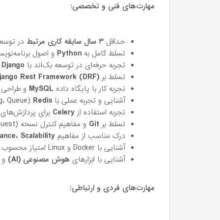
مهارت‌های فنی و تخصصی:
حداقل
۳ سال سابقه کاری مرتبط
در توسعه
تسلط کامل به
Python
و اصول برنامه‌نویس
تجربه حرفه‌ای در توسعه بک‌اند با
Django
تسلط بر
jango Rest Framework (DRF)
تجربه کار با پایگاه داده
MySQL
و طراحی ب
آشنایی و تجربه عملی با
Redis
(Caching، Queue و …)
تجربه استفاده از
Celery
برای پردازش‌های غیرهمزمان
تسلط بر
Git
و مفاهیم کنترل نسخه (Branching، Merge، Pull Request)
درک مناسب از مفاهیم
erformance، Scalability
آشنایی با Docker و Linux امتیاز محسوب می‌شود
آشنایی با ابزارهای
هوش مصنوعی (AI)
و ا
مهارت‌های فردی و ارتباطی: