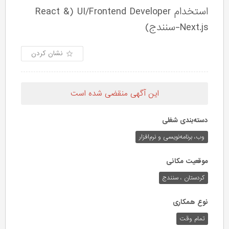
استخدام UI/Frontend Developer (React &
Next.js-سنندج)
نشان کردن
این آگهی منقضی شده است
دسته‌بندی شغلی
وب،‌ برنامه‌نویسی و نرم‌افزار
موقعیت مکانی
کردستان ، سنندج
نوع همکاری
تمام وقت