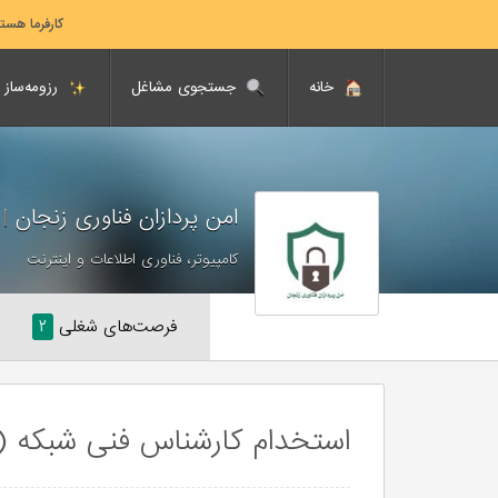
کارفرما هست
خانه
جستجوی مشاغل
رزومه‌ساز
امن پردازان فناوری زنجان
|
fz
کامپیوتر، فناوری اطلاعات و اینترنت
فرصت‌های شغلی
۲
استخدام کارشناس فنی شبکه (