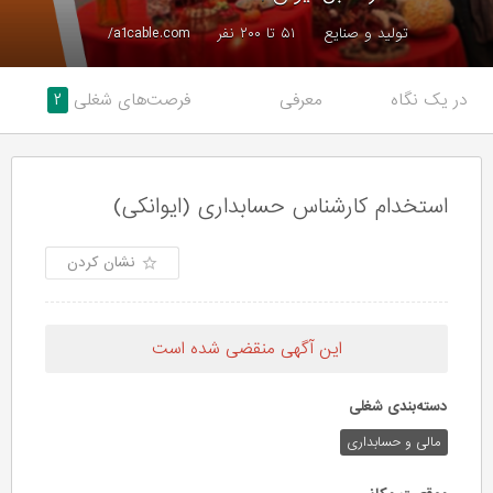
تولید و صنایع
۵۱ تا ۲۰۰ نفر
a1cable.com/
در یک نگاه
معرفی
فرصت‌های شغلی
۲
استخدام کارشناس حسابداری (ایوانکی)
نشان کردن
این آگهی منقضی شده است
دسته‌بندی شغلی
مالی و حسابداری