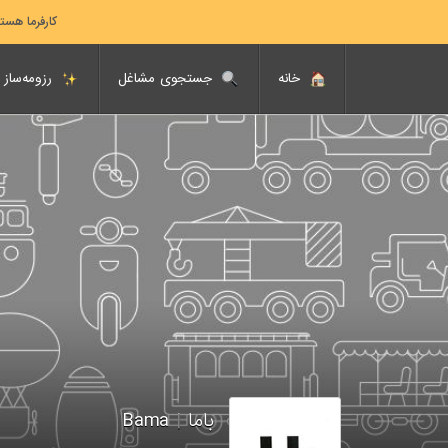
کارفرما هست
خانه
جستجوی مشاغل
رزومه‌ساز
باما
|
‌Bama